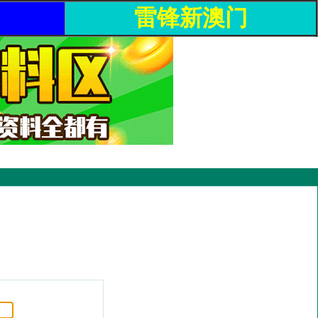
雷锋新澳门