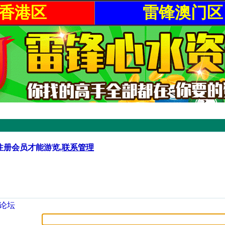
香港区
雷锋澳门区
注册会员才能游览,
联系管理
论坛