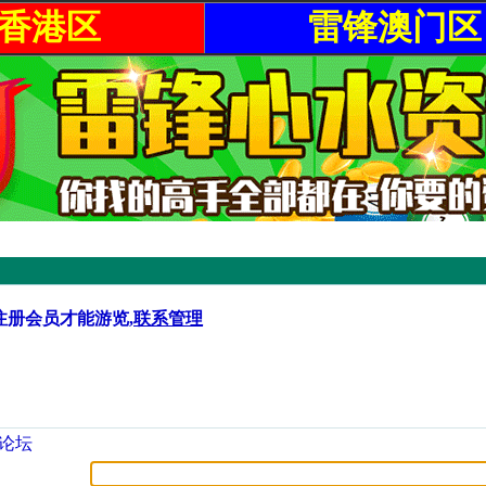
香港区
雷锋澳门区
注册会员才能游览,
联系管理
论坛