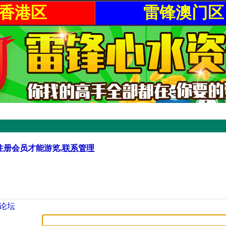
香港区
雷锋澳门区
注册会员才能游览,
联系管理
论坛