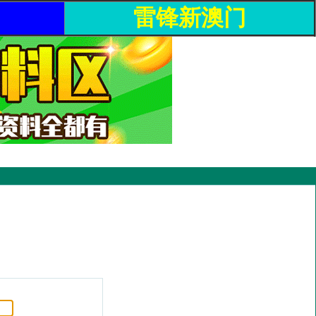
雷锋新澳门