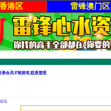
香港区
雷锋澳门区
注册会员才能游览,
联系管理
论坛