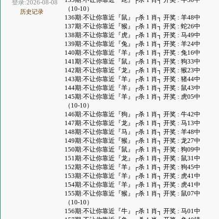
登录:2026-08-08
（10-10）
历史记录
136期:不让你靠近『鼠』┌杀 1 肖┐ 开奖 : 羊48中
137期:不让你靠近『猴』┌杀 1 肖┐ 开奖 : 蛇26中
138期:不让你靠近『虎』┌杀 1 肖┐ 开奖 : 马49中
139期:不让你靠近『兔』┌杀 1 肖┐ 开奖 : 羊24中
140期:不让你靠近『羊』┌杀 1 肖┐ 开奖 : 兔16中
141期:不让你靠近『鼠』┌杀 1 肖┐ 开奖 : 狗33中
142期:不让你靠近『龙』┌杀 1 肖┐ 开奖 : 猴23中
143期:不让你靠近『羊』┌杀 1 肖┐ 开奖 : 猪44中
144期:不让你靠近『羊』┌杀 1 肖┐ 开奖 : 鼠43中
145期:不让你靠近『羊』┌杀 1 肖┐ 开奖 : 虎05中
（10-10）
146期:不让你靠近『狗』┌杀 1 肖┐ 开奖 : 牛42中
147期:不让你靠近『龙』┌杀 1 肖┐ 开奖 : 马13中
148期:不让你靠近『马』┌杀 1 肖┐ 开奖 : 羊48中
149期:不让你靠近『猴』┌杀 1 肖┐ 开奖 : 龙27中
150期:不让你靠近『鼠』┌杀 1 肖┐ 开奖 : 狗09中
151期:不让你靠近『龙』┌杀 1 肖┐ 开奖 : 鼠31中
152期:不让你靠近『羊』┌杀 1 肖┐ 开奖 : 狗45中
153期:不让你靠近『羊』┌杀 1 肖┐ 开奖 : 虎41中
154期:不让你靠近『羊』┌杀 1 肖┐ 开奖 : 虎41中
155期:不让你靠近『猴』┌杀 1 肖┐ 开奖 : 鼠07中
（10-10）
156期:不让你靠近『牛』┌杀 1 肖┐ 开奖 : 马01中