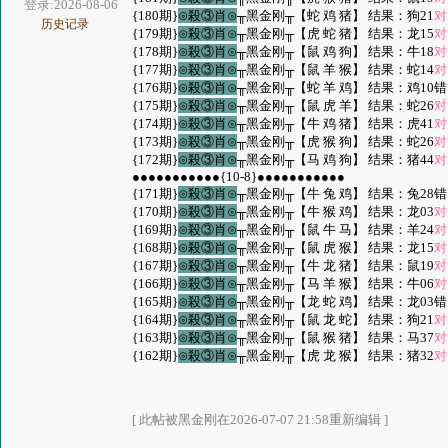
登录:2026-08-06
{180期}
⊙殺③肖⊙
╥黑金刚╥【蛇 鸡 猪】 结果：狗21
对
历史记录
{179期}
⊙殺③肖⊙
╥黑金刚╥【虎 蛇 猪】 结果：龙15
对
{178期}
⊙殺③肖⊙
╥黑金刚╥【鼠 鸡 狗】 结果：牛18
对
{177期}
⊙殺③肖⊙
╥黑金刚╥【鼠 羊 猴】 结果：蛇14
对
{176期}
⊙殺③肖⊙
╥黑金刚╥【蛇 羊 鸡】 结果：鸡10错
{175期}
⊙殺③肖⊙
╥黑金刚╥【鼠 虎 羊】 结果：蛇26
对
{174期}
⊙殺③肖⊙
╥黑金刚╥【牛 鸡 猪】 结果：虎41
对
{173期}
⊙殺③肖⊙
╥黑金刚╥【虎 猴 狗】 结果：蛇26
对
{172期}
⊙殺③肖⊙
╥黑金刚╥【马 鸡 狗】 结果：猪44
对
●●●●●●●●●●●{10-8}●●●●●●●●●●●
{171期}
⊙殺③肖⊙
╥黑金刚╥【牛 兔 鸡】 结果：兔28错
{170期}
⊙殺③肖⊙
╥黑金刚╥【牛 猴 鸡】 结果：龙03
对
{169期}
⊙殺③肖⊙
╥黑金刚╥【鼠 牛 马】 结果：羊24
对
{168期}
⊙殺③肖⊙
╥黑金刚╥【鼠 虎 猴】 结果：龙15
对
{167期}
⊙殺③肖⊙
╥黑金刚╥【牛 龙 猪】 结果：鼠19
对
{166期}
⊙殺③肖⊙
╥黑金刚╥【马 羊 猴】 结果：牛06
对
{165期}
⊙殺③肖⊙
╥黑金刚╥【龙 蛇 鸡】 结果：龙03错
{164期}
⊙殺③肖⊙
╥黑金刚╥【鼠 龙 蛇】 结果：狗21
对
{163期}
⊙殺③肖⊙
╥黑金刚╥【鼠 猴 猪】 结果：马37
对
{162期}
⊙殺③肖⊙
╥黑金刚╥【虎 龙 猴】 结果：猪32
对
[ 此帖被黑金刚在2026-07-07 21:58重新编辑 ]