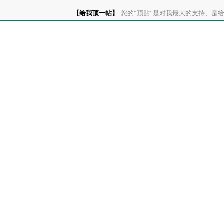
【给我顶一帖】
您的“顶贴”是对我最大的支持、是给了我