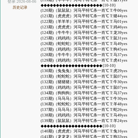
登录:2026-08-06
◆◆◆◆◆◆◆◆◆◆◆◆◆◆◆◆◆◆◆◆{10-10}
历史记录
(120期)（鼠鼠鼠）河马平特℃杀一肖℃ T:牛06yes
(121期)（虎虎虎）河马平特℃杀一肖℃ T:猪44yes
(122期)（羊羊羊）河马平特℃杀一肖℃ T:马01yes
(123期)（虎虎虎）河马平特℃杀一肖℃ T:鸡46yes
(124期)（牛牛牛）河马平特℃杀一肖℃ T:龙39yes
(125期)（鸡鸡鸡）河马平特℃杀一肖℃ T:鼠31yes
(126期)（蛇蛇蛇）河马平特℃杀一肖℃ T:马49yes
(127期)（鸡鸡鸡）河马平特℃杀一肖℃ T:狗45yes
(128期)（牛牛牛）河马平特℃杀一肖℃ T:马37yes
(129期)（鸡鸡鸡）河马平特℃杀一肖℃ T:虎41yes
◆◆◆◆◆◆◆◆◆◆◆◆◆◆◆◆◆◆◆◆{10-10}
(130期)（兔兔兔）河马平特℃杀一肖℃ T:虎29yes
(131期)（蛇蛇蛇）河马平特℃杀一肖℃ T:鼠07yes
(132期)（猪猪猪）河马平特℃杀一肖℃ T:牛30yes
(133期)（鸡鸡鸡）河马平特℃杀一肖℃ T:鼠07yes
(134期)（狗狗狗）河马平特℃杀一肖℃ T:马37yes
(135期)（马马马）河马平特℃杀一肖℃ T:牛30yes
(136期)（蛇蛇蛇）河马平特℃杀一肖℃ T:羊48yes
(137期)（马马马）河马平特℃杀一肖℃ T:蛇26yes
(138期)（鸡鸡鸡）河马平特℃杀一肖℃ T:马49yes
(139期)（鼠鼠鼠）河马平特℃杀一肖℃ T:羊24yes
◆◆◆◆◆◆◆◆◆◆◆◆◆◆◆◆◆◆◆◆{10-10}
(140期)（虎虎虎）河马平特℃杀一肖℃ T:兔16yes
(141期)（龙龙龙）河马平特℃杀一肖℃ T:狗33yes