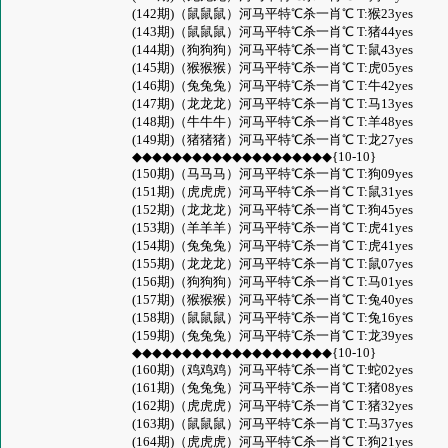
(142期)（鼠鼠鼠）河马平特℃杀一肖℃ T:猴23yes
(143期)（鼠鼠鼠）河马平特℃杀一肖℃ T:猪44yes
(144期)（狗狗狗）河马平特℃杀一肖℃ T:鼠43yes
(145期)（猴猴猴）河马平特℃杀一肖℃ T:虎05yes
(146期)（兔兔兔）河马平特℃杀一肖℃ T:牛42yes
(147期)（龙龙龙）河马平特℃杀一肖℃ T:马13yes
(148期)（牛牛牛）河马平特℃杀一肖℃ T:羊48yes
(149期)（猪猪猪）河马平特℃杀一肖℃ T:龙27yes
◆◆◆◆◆◆◆◆◆◆◆◆◆◆◆◆◆◆◆◆{10-10}
(150期)（马马马）河马平特℃杀一肖℃ T:狗09yes
(151期)（虎虎虎）河马平特℃杀一肖℃ T:鼠31yes
(152期)（龙龙龙）河马平特℃杀一肖℃ T:狗45yes
(153期)（羊羊羊）河马平特℃杀一肖℃ T:虎41yes
(154期)（兔兔兔）河马平特℃杀一肖℃ T:虎41yes
(155期)（龙龙龙）河马平特℃杀一肖℃ T:鼠07yes
(156期)（狗狗狗）河马平特℃杀一肖℃ T:马01yes
(157期)（猴猴猴）河马平特℃杀一肖℃ T:兔40yes
(158期)（鼠鼠鼠）河马平特℃杀一肖℃ T:兔16yes
(159期)（兔兔兔）河马平特℃杀一肖℃ T:龙39yes
◆◆◆◆◆◆◆◆◆◆◆◆◆◆◆◆◆◆◆◆{10-10}
(160期)（鸡鸡鸡）河马平特℃杀一肖℃ T:蛇02yes
(161期)（兔兔兔）河马平特℃杀一肖℃ T:猪08yes
(162期)（虎虎虎）河马平特℃杀一肖℃ T:猪32yes
(163期)（鼠鼠鼠）河马平特℃杀一肖℃ T:马37yes
(164期)（虎虎虎）河马平特℃杀一肖℃ T:狗21yes