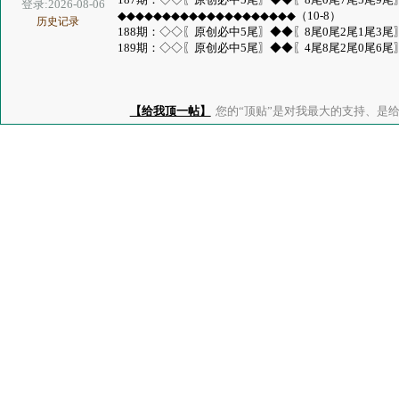
登录:2026-08-06
◆◆◆◆◆◆◆◆◆◆◆◆◆◆◆◆◆◆◆◆（10-8）
历史记录
188期：◇◇〖原创必中5尾〗◆◆〖8尾0尾2尾1尾3尾
189期：◇◇〖原创必中5尾〗◆◆〖4尾8尾2尾0尾6
【给我顶一帖】
您的“顶贴”是对我最大的支持、是给了我