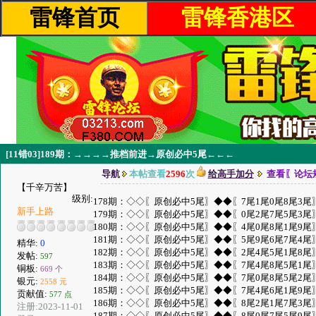
雷锋首页
雷锋香港区
[11错03]189期：→→→→推档前进→原创必中5尾←←←
导航
本帖查看
2596
次
给高手加分
查看〖论坛
【千辛万苦】
级别:
178期：◇◇〖原创必中5尾〗◆◆〖7尾1尾0尾8尾3尾
新手上路
179期：◇◇〖原创必中5尾〗◆◆〖0尾2尾7尾5尾3尾
180期：◇◇〖原创必中5尾〗◆◆〖4尾0尾8尾1尾9尾
181期：◇◇〖原创必中5尾〗◆◆〖5尾9尾6尾7尾4尾
精华:
0
182期：◇◇〖原创必中5尾〗◆◆〖2尾4尾5尾1尾8尾
发帖:
597
183期：◇◇〖原创必中5尾〗◆◆〖7尾4尾8尾5尾1尾
铜板:
669 个
184期：◇◇〖原创必中5尾〗◆◆〖7尾0尾8尾5尾2尾
银元:
2558 元
185期：◇◇〖原创必中5尾〗◆◆〖7尾4尾6尾1尾9尾
贡献值:
577 点
186期：◇◇〖原创必中5尾〗◆◆〖8尾2尾1尾7尾3尾
注册:2023-11-01
187期：◇◇〖原创必中5尾〗◆◆〖8尾0尾7尾5尾9尾