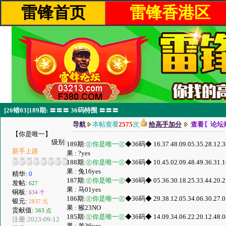
雷锋首页
雷锋香港区
[26错03]189期: 〓〓〓 36码特围 〓〓〓
导航
本帖查看
2575
次
给高手加分
查看〖论坛
【你是唯一】
级别:
189期:
㊣你是唯一㊣
◆36码◆ 16.37.48.09.05.35.28.12.38.
新手上路
果 : ?yes
188期:
㊣你是唯一㊣
◆36码◆ 10.45.02.09.48.49.36.31.16.
果 : 兔16yes
精华:
0
187期:
㊣你是唯一㊣
◆36码◆ 05.36.30.18.25.33.44.20.21.
发帖:
627
果 : 马01yes
铜板:
634 个
186期:
㊣你是唯一㊣
◆36码◆ 29.38.12.05.34.06.30.27.01.
银元:
2837 元
果 : 猴23NO
贡献值:
563 点
185期:
㊣你是唯一㊣
◆36码◆ 14.09.34.06.22.20.12.48.08.
注册:2023-09-12
果 : 羊36yes