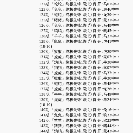
122期.「蛇蛇」终极先锋1殺 ① 肖 开 :马01中中
123期.「兔兔」终极先锋1殺 ① 肖 开 :鸡46中中
124期.「蛇蛇」终极先锋1殺 ① 肖 开 :龙39中中
125期.「猪猪」终极先锋1殺 ① 肖 开 :鼠31中中
126期.「兔兔」终极先锋1殺 ① 肖 开 :马49中中
127期.「鸡鸡」终极先锋1殺 ① 肖 开 :狗45中中
128期.「羊羊」终极先锋1殺 ① 肖 开 :马37中中
129期.「鼠鼠」终极先锋1殺 ① 肖 开 :虎41中中
{10-10}
130期.「猴猴」终极先锋1殺 ① 肖 开 :虎29中中
131期.「虎虎」终极先锋1殺 ① 肖 开 :鼠07中中
132期.「鸡鸡」终极先锋1殺 ① 肖 开 :牛30中中
133期.「狗狗」终极先锋1殺 ① 肖 开 :鼠07中中
134期.「虎虎」终极先锋1殺 ① 肖 开 :马37中中
135期.「猴猴」终极先锋1殺 ① 肖 开 :牛30中中
136期.「蛇蛇」终极先锋1殺 ① 肖 开 :羊48中中
137期.「虎虎」终极先锋1殺 ① 肖 开 :蛇26中中
138期.「牛牛」终极先锋1殺 ① 肖 开 :马49中中
139期.「虎虎」终极先锋1殺 ① 肖 开 :羊24中中
{10-10}
140期.「虎虎」终极先锋1殺 ① 肖 开 :兔16中中
141期.「兔兔」终极先锋1殺 ① 肖 开 :狗33中中
142期.「羊羊」终极先锋1殺 ① 肖 开 :猴23中中
143期.「猪猪」终极先锋1殺 ① 肖 开 :猪44不中
144期.「鸡鸡」终极先锋1殺 ① 肖 开 :鼠43中中