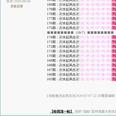
登录:2026-08-06
180期：卍水起风生卍
{牛+兔+龙+猴+鸡+狗}
┗
历史记录
179期：卍水起风生卍
{虎+兔+龙+马+羊+狗}
┗
178期：卍水起风生卍
{牛+虎+龙+蛇+马+猴}
┗
177期：卍水起风生卍
{牛+龙+蛇+马+猴+猪}
┗
176期：卍水起风生卍
{鼠+兔+龙+蛇+羊+猪}
┗
175期：卍水起风生卍
{鼠+兔+蛇+羊+猴+狗}
┗
〓〓〓〓〓〓〓〓（10-7）〓〓〓〓〓〓〓〓
174期：卍水起风生卍
{牛+兔+马+鸡+狗+猪}
┗
173期：卍水起风生卍
{兔+龙+蛇+猴+狗+猪}
┗
172期：卍水起风生卍
{鼠+牛+虎+龙+马+羊}
┗
171期：卍水起风生卍
{鼠+兔+龙+蛇+鸡+狗}
┗
170期：卍水起风生卍
{牛+虎+龙+马+猴+猪}
┗
169期：卍水起风生卍
{鼠+牛+龙+马+羊+狗}
┗
168期：卍水起风生卍
{鼠+牛+虎+龙+蛇+狗}
┗
167期：卍水起风生卍
{鼠+龙+蛇+马+猴+鸡}
┗
166期：卍水起风生卍
{兔+蛇+马+羊+猴+鸡}
┗
165期：卍水起风生卍
{兔+龙+蛇+马+羊+鸡}
┗
[ 此帖被水起风生在2026-07-07 22:26重新编辑 
【给我顶一帖】
您的“顶贴”是对我最大的支持、