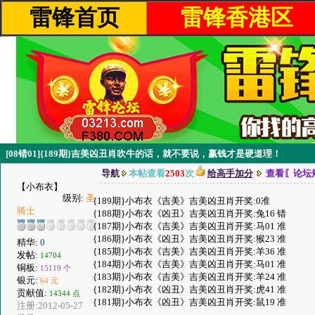
雷锋首页
雷锋香港区
[08错01]{189期}吉美凶丑肖吹牛的话，就不要说，赢钱才是硬道理！
导航
本帖查看
2503
次
给高手加分
查看〖论坛
【小布衣】
级别:
圣
{189期}小布衣《吉美》吉美凶丑肖开奖:0准
骑士
{188期}小布衣《凶丑》吉美凶丑肖开奖:兔16 错
{187期}小布衣《吉美》吉美凶丑肖开奖:马01 准
{186期}小布衣《凶丑》吉美凶丑肖开奖:猴23 准
精华:
0
{185期}小布衣《吉美》吉美凶丑肖开奖:羊36 准
发帖:
14704
{184期}小布衣《吉美》吉美凶丑肖开奖:马01 准
铜板:
15119 个
{183期}小布衣《吉美》吉美凶丑肖开奖:羊24 准
银元:
64 元
{182期}小布衣《凶丑》吉美凶丑肖开奖:虎41 准
贡献值:
14344 点
{181期}小布衣《凶丑》吉美凶丑肖开奖:鼠19 准
注册:2012-05-27