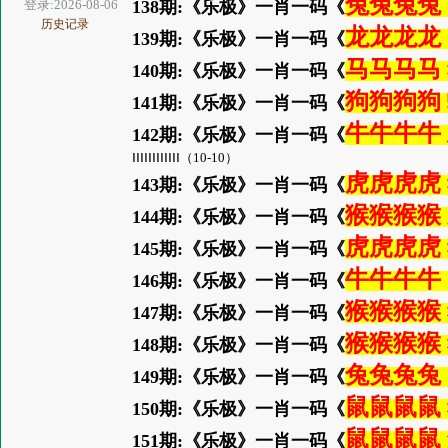
兔兔兔兔
登录:2026-08-06
138期:《乐极》一肖一码《
历史记录
龙龙龙龙
139期:《乐极》一肖一码《
马马马马
140期:《乐极》一肖一码《
狗狗狗狗
141期:《乐极》一肖一码《
牛牛牛牛
142期:《乐极》一肖一码《
ⅠⅠⅠⅠⅠⅠⅠⅠⅠⅠⅠⅠ（10-10）
虎虎虎虎
143期:《乐极》一肖一码《
猴猴猴猴
144期:《乐极》一肖一码《
虎虎虎虎
145期:《乐极》一肖一码《
牛牛牛牛
146期:《乐极》一肖一码《
猴猴猴猴
147期:《乐极》一肖一码《
猴猴猴猴
148期:《乐极》一肖一码《
兔兔兔兔
149期:《乐极》一肖一码《
鼠鼠鼠鼠
150期:《乐极》一肖一码《
鼠鼠鼠鼠
151期:《乐极》一肖一码《