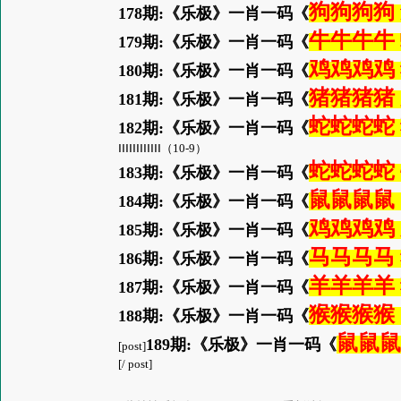
狗狗狗狗
178期:《乐极》一肖一码《
牛牛牛牛
179期:《乐极》一肖一码《
鸡鸡鸡鸡
180期:《乐极》一肖一码《
猪猪猪猪
181期:《乐极》一肖一码《
蛇蛇蛇蛇
182期:《乐极》一肖一码《
ⅠⅠⅠⅠⅠⅠⅠⅠⅠⅠⅠⅠ（10-9）
蛇蛇蛇蛇
183期:《乐极》一肖一码《
鼠鼠鼠鼠
184期:《乐极》一肖一码《
鸡鸡鸡鸡
185期:《乐极》一肖一码《
马马马马
186期:《乐极》一肖一码《
羊羊羊羊
187期:《乐极》一肖一码《
猴猴猴猴
188期:《乐极》一肖一码《
鼠鼠鼠
189期:《乐极》一肖一码《
[post]
[/ post]