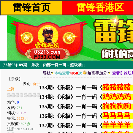
雷锋首页
雷锋香港区
[56错08]189期↓↓乐极↓↓内部一肖一码→超级准↓↓
导航
本帖查看
4058
次
给高手加分
查看〖论坛
【乐极】
级别:
新手
猪猪猪猪
133期:《乐极》一肖一码《
上路
鸡鸡鸡鸡
134期:《乐极》一肖一码《
精华:
0
狗狗狗狗
135期:《乐极》一肖一码《
发帖:
751
铜板:
751 个
马马马马
136期:《乐极》一肖一码《
银元:
3853 元
羊羊羊羊
贡献值:
697 点
137期:《乐极》一肖一码《
注册:2023-11-01