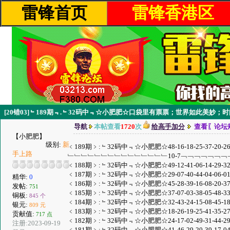
雷锋首页
雷锋香港区
[20错03]﹄189期﹃.﹄32码中﹃☆小肥肥☆口袋里有票票；世界如此美妙；
导航
本帖查看
1720
次
给高手加分
查看〖论坛
【小肥肥】
级别:
新
﹤189期﹥:﹄32码中﹃☆小肥肥☆48-16-18-25-37-20-26-38-39-
手上路
﹂﹂﹂﹂﹂﹂﹂﹂﹂﹂﹂﹂﹂﹂﹂10-7﹁﹁﹁﹁﹁﹁
﹤188期﹥:﹄32码中﹃☆小肥肥☆49-12-41-06-14-29-32-02-16-
﹤187期﹥:﹄32码中﹃☆小肥肥☆29-07-40-44-04-06-01-33-17-
精华:
0
﹤186期﹥:﹄32码中﹃☆小肥肥☆45-28-39-16-08-20-37-19-21-
发帖:
751
﹤185期﹥:﹄32码中﹃☆小肥肥☆37-07-03-38-05-48-33-16-15-
铜板:
845 个
﹤184期﹥:﹄32码中﹃☆小肥肥☆32-43-24-15-08-45-18-16-22-
银元:
809 元
﹤183期﹥:﹄32码中﹃☆小肥肥☆18-26-19-25-41-35-27-34-11-
贡献值:
717 点
﹤182期﹥:﹄32码中﹃☆小肥肥☆24-17-02-49-31-44-29-11-12-
注册:2023-09-19
﹤181期﹥:﹄32码中﹃☆小肥肥☆41-46-29-20-39-17-04-21-16-