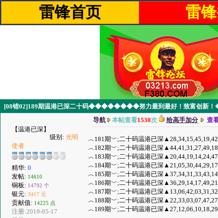
雷锋首页
雷锋
[08错02]189期温港已深二十码◆◆◆◆◆◆◆◆努力最到最好！致富创新
导航
本帖查看
1530
次
给高手加分
查
【温港已深】
级别:
光明
︿181期﹀;二十码温港已深▲28,34,15,45,19,42,43,23
使者
︿182期﹀;二十码温港已深▲44,41,31,27,49,18,36,22
︿183期﹀;二十码温港已深▲20,44,19,14,24,47,22,45
︿184期﹀;二十码温港已深▲21,05,30,44,29,17,38,07
精华:
0
︿185期﹀;二十码温港已深▲37,34,31,33,43,14,30,20
发帖:
14610
︿186期﹀;二十码温港已深▲36,29,14,17,49,21,09,23
铜板:
14792 个
︿187期﹀;二十码温港已深▲13,06,42,03,31,32,24,38
银元:
3417 元
︿188期﹀;二十码温港已深▲22,33,03,07,47,27,14,49
贡献值:
14225 点
︿189期﹀;二十码温港已深▲27,12,06,10,18,29,07,43,
注册:2019-05-17