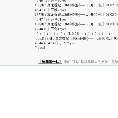
46 48 49〗开羊36yes
186期：真龙香妃→36码特围╬══→,,开00准,,〖01 02 04 05 06 09 10
46 47 49〗开猴23yes
187期：真龙香妃→36码特围╬══→,,开00准,,〖01 02 04 07 08 09 10
46 47 48〗开马01yes
188期：真龙香妃→36码特围╬══→,,开00准,,〖01 03 04 05 06 08 12
47 48 49〗开兔16yes
（（（（（（（（（（[10-9]））））））））））
[post]189期：真龙香妃→36码特围╬══→,,开00准,,〖03 04 05 07 10
43 44 46 47 49〗开??？yes
[/ post]
【给我顶一帖】
您的“顶贴”是对我最大的支持、是给了我