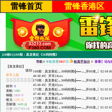
雷锋首页
雷锋香港区
[20错01]189期：真龙香妃《36码特围》
导航
本帖查看
3927
次
给高手加分
查看〖论坛
【真龙香妃】
级别:
169期：真龙香妃→36码特围╬══→,,开00准,,〖02 04 06 07 08 09 12
新手上路
46 48 49〗开羊24yes
170期：真龙香妃→36码特围╬══→,,开00准,,〖01 02 03 04 06 08 10
45 48 49〗开龙03yes
精华:
0
171期：真龙香妃→36码特围╬══→,,开00准,,〖01 02 03 04 05 06 09
发帖:
1582
47 48 49〗开兔28yes
铜板:
1910 个
172期：真龙香妃→36码特围╬══→,,开00准,,〖02 04 05 06 08 09 11
银元:
1185 元
47 48 49〗开猪44yes
贡献值:
1435 点
173期：真龙香妃→36码特围╬══→,,开00准,,〖01 02 03 05 06 07 08
注册:2017-03-18
45 46 47〗开蛇26yes