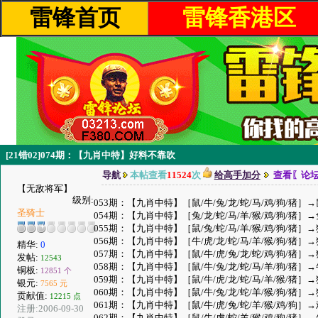
雷锋首页
雷锋香港区
[21错02]074期：【九肖中特】好料不靠吹
导航
本帖查看
11524
次
给高手加分
查看〖论
【无敌将军】
级别:
053期：【九肖中特】［鼠/牛/兔/龙/蛇/马/鸡/狗/猪］→
圣骑士
054期：【九肖中特】［兔/龙/蛇/马/羊/猴/鸡/狗/猪］→
055期：【九肖中特】［鼠/兔/蛇/马/羊/猴/鸡/狗/猪］→
056期：【九肖中特】［牛/虎/龙/蛇/马/羊/猴/狗/猪］→
精华:
0
057期：【九肖中特】［鼠/牛/虎/兔/龙/蛇/鸡/狗/猪］→
发帖:
12543
058期：【九肖中特】［鼠/牛/兔/龙/蛇/马/羊/狗/猪］→
铜板:
12851 个
059期：【九肖中特】［鼠/牛/虎/龙/蛇/马/羊/猴/猪］→
银元:
7565 元
060期：【九肖中特】［鼠/牛/兔/龙/蛇/羊/猴/狗/猪］→
贡献值:
12215 点
061期：【九肖中特】［鼠/牛/虎/兔/蛇/羊/猴/鸡/狗］→
注册:2006-09-30
062期：【九肖中特】［鼠/牛/虎/蛇/羊/猴/鸡/狗/猪］→