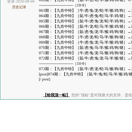
登录:2026-08-06
-----------------------------（10-9）
历史记录
063期：【九肖中特】［牛/虎/兔/龙/蛇/羊/猴/鸡/狗］→
064期：【九肖中特】［鼠/牛/虎/兔/蛇/马/羊/鸡/猪］→
065期：【九肖中特】［鼠/牛/虎/兔/龙/蛇/羊/鸡/狗］→
066期：【九肖中特】［鼠/牛/龙/蛇/马/羊/猴/鸡/猪］→
067期：【九肖中特】［鼠/虎/兔/龙/羊/猴/鸡/狗/猪］→
068期：【九肖中特】［牛/虎/龙/蛇/马/羊/猴/狗/猪］→
069期：【九肖中特】［牛/虎/兔/龙/马/羊/猴/鸡/猪］→
070期：【九肖中特】［鼠/虎/兔/马/羊/猴/鸡/狗/猪］→
071期：【九肖中特】［牛/虎/兔/龙/马/猴/鸡/狗/猪］→
072期：【九肖中特】［鼠/牛/虎/兔/龙/马/羊/猴/猪］→
-----------------------------（10-9）
073期：【九肖中特】［鼠/牛/虎/龙/蛇/马/猴/狗/猪］→
[post]074期：【九肖中特】［鼠/牛/兔/蛇/马/羊/猴/鸡
[/ post]
【给我顶一帖】
您的“顶贴”是对我最大的支持、是给了我