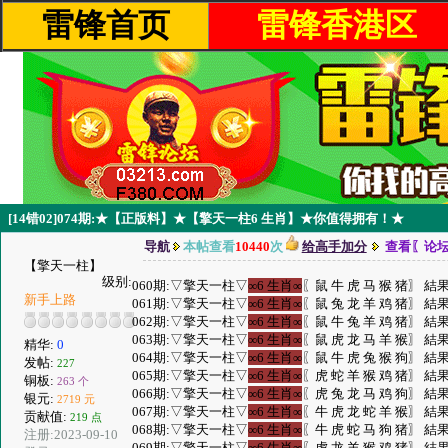
雷锋首页
雷锋香港区
[14错02]074期:★【正版料】★【擎天一柱6 生肖】★你值得拥有！★
导航
本帖查看
10440
次
给高手加分
查看〖论
【擎天一柱】
级别:
060期:▽擎天一柱▽
∞6 生肖∞
〖鼠 牛 虎 马 猴 猪〗 結果
新手上路
061期:▽擎天一柱▽
∞6 生肖∞
〖鼠 兔 龙 羊 鸡 猪〗 結果
062期:▽擎天一柱▽
∞6 生肖∞
〖鼠 牛 兔 羊 鸡 猪〗 結果
063期:▽擎天一柱▽
∞6 生肖∞
〖鼠 虎 龙 马 羊 猴〗 結果
精华:
0
064期:▽擎天一柱▽
∞6 生肖∞
〖鼠 牛 虎 兔 猴 狗〗 結果
发帖:
227
065期:▽擎天一柱▽
∞6 生肖∞
〖虎 蛇 羊 猴 鸡 猪〗 結果
铜板:
263 个
066期:▽擎天一柱▽
∞6 生肖∞
〖虎 兔 龙 马 鸡 狗〗 結果
银元:
2719 元
067期:▽擎天一柱▽
∞6 生肖∞
〖牛 虎 龙 蛇 羊 猴〗 結果
贡献值:
219 点
068期:▽擎天一柱▽
∞6 生肖∞
〖牛 虎 蛇 马 狗 猪〗 結果
注册:2023-09-10
069期:▽擎天一柱▽
∞6 生肖∞
〖虎 龙 羊 猴 鸡 猪〗 結果