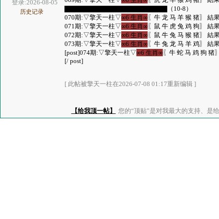
登录:2026-08-05
▇▇▇▇▇▇▇▇▇▇▇▇▇▇▇▇▇▇▇▇▇（10-8）
历史记录
070期:▽擎天一柱▽
∞6 生肖∞
〖牛 龙 马 羊 猴 猪〗 結果
071期:▽擎天一柱▽
∞6 生肖∞
〖鼠 牛 虎 兔 鸡 狗〗 結果
072期:▽擎天一柱▽
∞6 生肖∞
〖鼠 牛 兔 马 猴 猪〗 結果
073期:▽擎天一柱▽
∞6 生肖∞
〖牛 兔 龙 马 羊 鸡〗 結果
[post]074期:▽擎天一柱▽
∞6 生肖∞
〖牛 蛇 马 鸡 狗 猪〗
[/ post]
[ 此帖被擎天一柱在2026-07-08 01:17重新编辑 ]
【给我顶一帖】
您的“顶贴”是对我最大的支持、是给了我