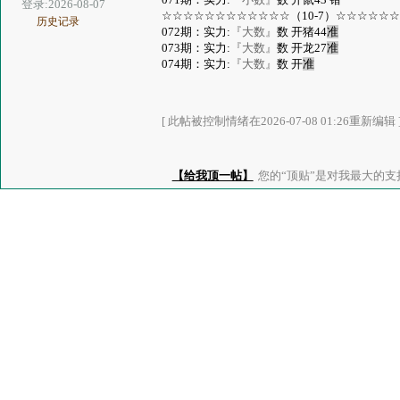
登录:2026-08-07
☆☆☆☆☆☆☆☆☆☆☆☆（10-7）☆☆☆☆☆
历史记录
072期：实力:
『大数』
数 开猪44
准
073期：实力:
『大数』
数 开龙27
准
074期：实力:
『大数』
数 开
准
[ 此帖被控制情绪在2026-07-08 01:26重新编辑 
【给我顶一帖】
您的“顶贴”是对我最大的支持、