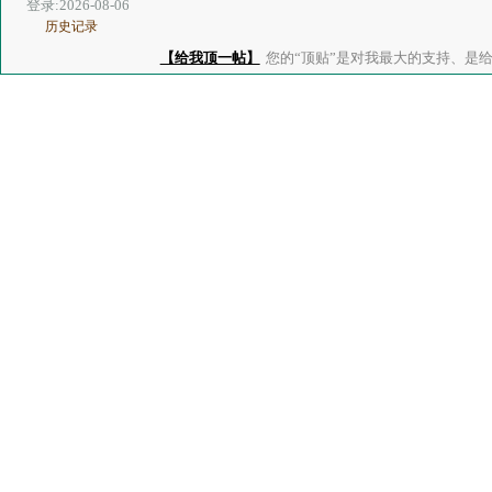
登录:2026-08-06
历史记录
【给我顶一帖】
您的“顶贴”是对我最大的支持、是给了我