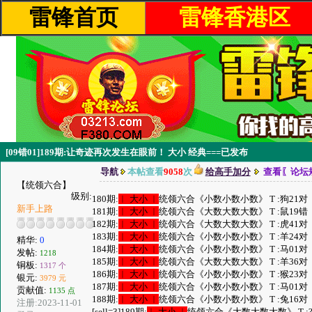
雷锋首页
雷锋香港区
[09错01]189期:让奇迹再次发生在眼前！ 大小 经典===已发布
导航
本帖查看
9058
次
给高手加分
查看〖论坛
【统领六合】
级别:
180期:
︱ 大小 ︱
统领六合《小数小数小数》 T :狗21对
新手上路
181期:
︱ 大小 ︱
统领六合《大数大数大数》 T :鼠19错
182期:
︱ 大小 ︱
统领六合《大数大数大数》 T :虎41对
183期:
︱ 大小 ︱
统领六合《小数小数小数》 T :羊24对
精华:
0
184期:
︱ 大小 ︱
统领六合《小数小数小数》 T :马01对
发帖:
1218
185期:
︱ 大小 ︱
统领六合《大数大数大数》 T :羊36对
铜板:
1317 个
186期:
︱ 大小 ︱
统领六合《小数小数小数》 T :猴23对
银元:
3979 元
187期:
︱ 大小 ︱
统领六合《小数小数小数》 T :马01对
贡献值:
1135 点
188期:
︱ 大小 ︱
统领六合《小数小数小数》 T :兔16对
注册:2023-11-01
[sell=3]189期:
︱ 大小 ︱
统领六合《大数大数大数》 T :?