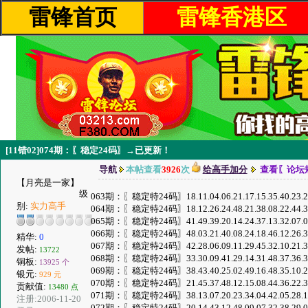
雷锋首页
雷锋香港区
[11错02]074期：〖稳定24码〗→已更新！
导航
本帖查看
3926
次
给高手加分
查看〖论坛
【月亮是一家】
级
063期：〖稳定特24码〗18.11.04.06.21.17.15.35.40.23.28.1
别:
实力高手
064期：〖稳定特24码〗18.12.26.24.48.21.38.08.22.44.35.0
065期：〖稳定特24码〗41.49.39.20.14.24.37.13.32.07.03.4
066期：〖稳定特24码〗48.03.21.40.08.24.18.46.12.26.37.4
精华:
0
067期：〖稳定特24码〗42.28.06.09.11.29.45.32.10.21.39.0
发帖:
13722
068期：〖稳定特24码〗33.30.09.41.29.14.31.48.37.36.34.0
铜板:
13925 个
069期：〖稳定特24码〗38.43.40.25.02.49.16.48.35.10.20.1
银元:
929 元
070期：〖稳定特24码〗21.45.37.48.12.15.08.44.36.22.30.3
贡献值:
13480 点
071期：〖稳定特24码〗38.13.07.20.23.34.04.42.05.28.14.0
注册:2006-11-20
072期：〖稳定特24码〗20.14.43.12.48.09.07.32.38.29.03.3