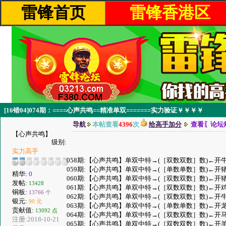
雷锋首页
雷锋香港区
[16错04]074期：====心声共鸣==精准单双=======实力验证￥￥￥￥
导航
本帖查看
4396
次
给高手加分
查看〖论坛
【心声共鸣】
级别:
实力高手
058期:【心声共鸣】单双中特→(［双数双数］数)←开牛
059期:【心声共鸣】单双中特→(［单数单数］数)←开猪
精华:
0
060期:【心声共鸣】单双中特→(［双数双数］数)←开猪
发帖:
13428
061期:【心声共鸣】单双中特→(［双数双数］数)←开鸡
铜板:
13766 个
062期:【心声共鸣】单双中特→(［双数双数］数)←开牛
银元:
90 元
063期:【心声共鸣】单双中特→(［单数单数］数)←开龙
贡献值:
13092 点
064期:【心声共鸣】单双中特→(［双数双数］数)←开马
注册:2018-10-21
065期:【心声共鸣】单双中特→(［双数双数］数)←开羊