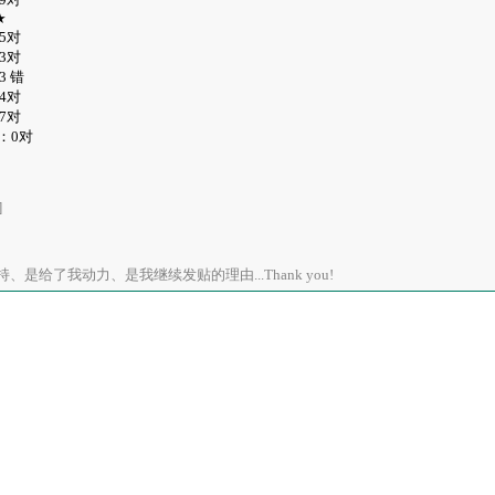
★
5对
3对
 错
4对
7对
：0对
]
是给了我动力、是我继续发贴的理由...Thank you!