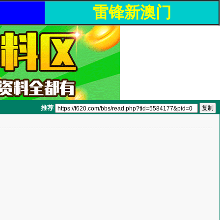
雷锋新澳门
推荐