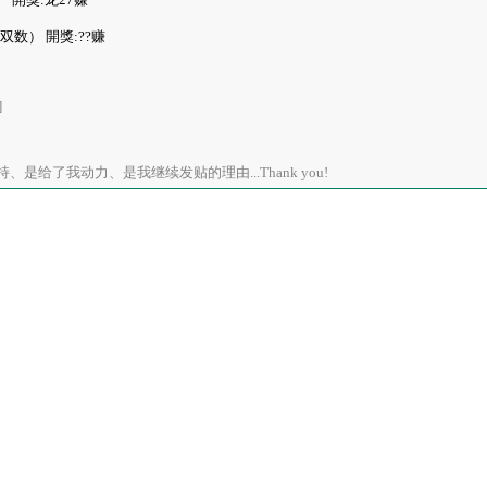
数） 開獎:??赚
]
是给了我动力、是我继续发贴的理由...Thank you!