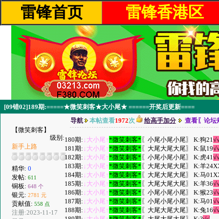
雷锋首页
雷锋香港区
[09错02]189期:=====★微笑刺客★大小尾★ ======开奖后更新====
导航
本帖查看
1972
次
给高手加分
查看〖论坛
【微笑刺客】
级别:
180期:
↓大小尾↑
*微笑刺客*
〖小尾小尾小尾〗 K:狗21
√
新手上路
181期:
↓大小尾↑
*微笑刺客*
〖大尾大尾大尾〗 K:鼠19
√
182期:
↓大小尾↑
*微笑刺客*
〖小尾小尾小尾〗 K:虎41
√
183期:
↓大小尾↑
*微笑刺客*
〖大尾大尾大尾〗 K:羊24X
精华:
0
184期:
↓大小尾↑
*微笑刺客*
〖大尾大尾大尾〗 K:马01X
发帖:
611
185期:
↓大小尾↑
*微笑刺客*
〖大尾大尾大尾〗 K:羊36
√
铜板:
648 个
186期:
↓大小尾↑
*微笑刺客*
〖小尾小尾小尾〗 K:猴23
√
银元:
2781 元
187期:
↓大小尾↑
*微笑刺客*
〖小尾小尾小尾〗 K:马01
√
贡献值:
558 点
188期:
↓大小尾↑
*微笑刺客*
〖大尾大尾大尾〗 K:兔16
√
注册:2023-11-17
189期:
↓大小尾↑
*微笑刺客*
〖大尾大尾大尾〗 K:?
√√