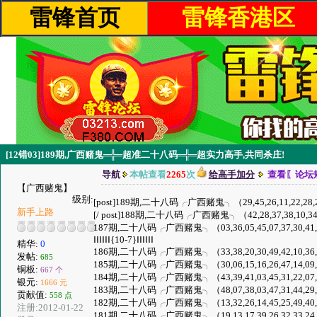
雷锋首页
雷锋香港区
[12错03]189期,广西赌鬼═╬═超准二十八码═╬═超实力高手,共同杀庄!
导航
本帖查看
2265
次
给高手加分
查看〖论坛
【广西赌鬼】
级别:
[post]189期,二十八码╭广西赌鬼╮（29,45,26,11,22,28,27,18,
新手上路
[/ post]188期,二十八码╭广西赌鬼╮（42,28,37,38,10,34,40,4
187期,二十八码╭广西赌鬼╮（03,36,05,45,07,37,30,41,49,13
ⅠⅠⅠⅠⅠⅠ{10-7}ⅠⅠⅠⅠⅠⅠ
精华:
0
186期,二十八码╭广西赌鬼╮（33,38,20,30,49,42,10,36,25,14,
发帖:
685
185期,二十八码╭广西赌鬼╮（30,06,15,16,26,47,14,09,03,44,
铜板:
667 个
184期,二十八码╭广西赌鬼╮（43,39,41,03,45,31,22,07,42,13
银元:
1666 元
183期,二十八码╭广西赌鬼╮（48,07,38,03,47,31,44,29,43,35
贡献值:
558 点
182期,二十八码╭广西赌鬼╮（13,32,26,14,45,25,49,40,28,47,
注册:2012-01-22
181期,二十八码╭广西赌鬼╮（19,13,17,39,26,32,33,24,22,04