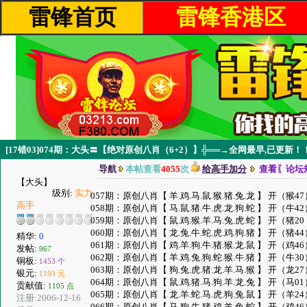
雷锋首页
雷锋香港区
[17错03]074期：大头〓【绝对原创八肖（6+2）】╬══→全网最早,已更新！
导航
本帖查看
4055
次
给高手加分
查看〖论坛
【大头】
级别:
实力
057期：原创八肖【 羊.鸡.马.鼠.猴.猪.兔.龙 】 开（猴4
高手
058期：原创八肖【 马.鼠.猪.牛.虎.龙.狗.蛇 】 开（牛4
059期：原创八肖【 鼠.鸡.猴.羊.马.兔.虎.蛇 】 开（猪20
060期：原创八肖【 龙.兔.牛.蛇.虎.鸡.狗.猪 】 开（猪4
精华:
0
061期：原创八肖【 鸡.羊.狗.牛.猪.猴.龙.鼠 】 开（鸡4
发帖:
967
062期：原创八肖【 羊.鸡.兔.狗.蛇.猴.牛.猪 】 开（牛3
铜板:
1453 个
063期：原创八肖【 狗.兔.虎.猪.龙.羊.马.猴 】 开（龙2
银元:
1193 元
064期：原创八肖【 鼠.鸡.猪.马.狗.羊.龙.兔 】 开（马0
贡献值:
1105 点
065期：原创八肖【 龙.羊.蛇.马.虎.狗.兔.鼠 】 开（羊2
注册:2006-12-16
066期：原创八肖【 马.狗.牛.猪.鸡.羊.兔.蛇 】 开（鸡4