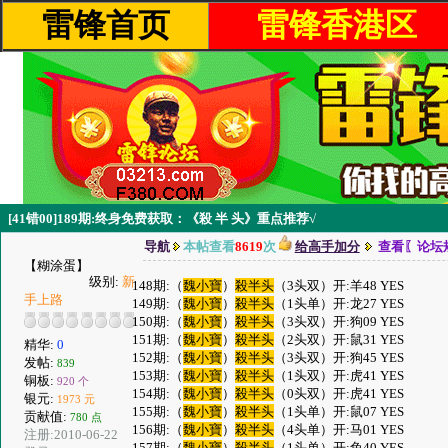
雷锋首页
雷锋香港区
[41错00]189期:终身免费获取：《殺 半 头》重点推荐√
导航
本帖查看
8619
次
给高手加分
查看〖论坛
【糊涂蛋】
级别:
新
148期:（
魏小寶
）
殺半头
（3头双）开:羊48 YES
手上路
149期:（
魏小寶
）
殺半头
（1头单）开:龙27 YES
150期:（
魏小寶
）
殺半头
（3头双）开:狗09 YES
151期:（
魏小寶
）
殺半头
（2头双）开:鼠31 YES
精华:
0
152期:（
魏小寶
）
殺半头
（3头双）开:狗45 YES
发帖:
839
153期:（
魏小寶
）
殺半头
（1头双）开:虎41 YES
铜板:
920 个
154期:（
魏小寶
）
殺半头
（0头双）开:虎41 YES
银元:
1973 元
155期:（
魏小寶
）
殺半头
（1头单）开:鼠07 YES
贡献值:
780 点
156期:（
魏小寶
）
殺半头
（4头单）开:马01 YES
注册:2010-06-22
157期:（
魏小寶
）
殺半头
（1头单）开:兔40 YES