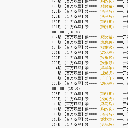
126期:【百万双星】禁====
（狗狗狗）
===开
127期:【百万双星】禁====
（猪猪猪）
===开
128期:【百万双星】禁====
（马马马）
===开
129期:【百万双星】禁====
（马马马）
===开
130期:【百万双星】禁====
（狗狗狗）
===开
131期:【百万双星】禁====
（狗狗狗）
===开
ⅠⅠⅠⅠⅠⅠⅠⅠⅠⅠⅠⅠ（10-10）
132期:【百万双星】禁====
（猪猪猪）
===开
133期:【百万双星】禁====
（兔兔兔）
===开
134期:【百万双星】禁====
（猴猴猴）
===开
001期:【百万双星】禁====
（鸡鸡鸡）
===开
002期:【百万双星】禁====
（猴猴猴）
===开
003期:【百万双星】禁====
（猴猴猴）
===开
004期:【百万双星】禁====
（羊羊羊）
===开
005期:【百万双星】禁====
（虎虎虎）
===开
006期:【百万双星】禁====
（羊羊羊）
===开
007期:【百万双星】禁====
（鸡鸡鸡）
===开
ⅠⅠⅠⅠⅠⅠⅠⅠⅠⅠⅠⅠ（10-10）
008期:【百万双星】禁====
（狗狗狗）
===开
009期:【百万双星】禁====
（虎虎虎）
===开
010期:【百万双星】禁====
（马马马）
===开
011期:【百万双星】禁====
（狗狗狗）
===开
012期:【百万双星】禁====
（马马马）
===开
013期:【百万双星】禁====
（蛇蛇蛇）
===开
014期:【百万双星】禁====
（兔兔兔）
===开