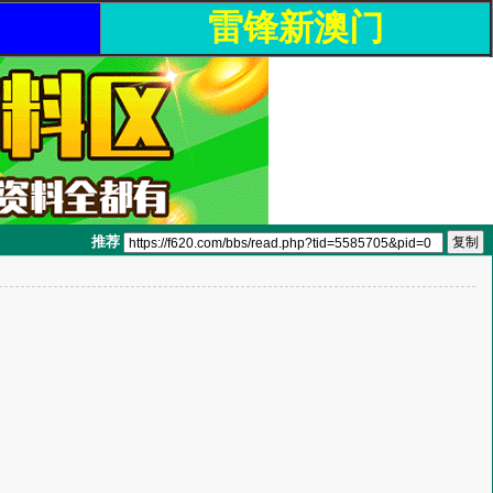
雷锋新澳门
推荐