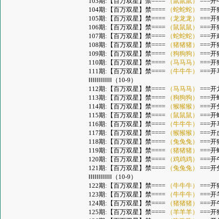
103期:【百万双星】禁====
（鼠鼠鼠）
===开
104期:【百万双星】禁====
（蛇蛇蛇）
===开
105期:【百万双星】禁====
（龙龙龙）
===开
106期:【百万双星】禁====
（鼠鼠鼠）
===开
107期:【百万双星】禁====
（蛇蛇蛇）
===开
108期:【百万双星】禁====
（猪猪猪）
===开
109期:【百万双星】禁====
（狗狗狗）
===开
110期:【百万双星】禁====
（马马马）
===开
111期:【百万双星】禁====
（牛牛牛）
===开
ⅠⅠⅠⅠⅠⅠⅠⅠⅠⅠⅠⅠ（10-9）
112期:【百万双星】禁====
（马马马）
===开
113期:【百万双星】禁====
（狗狗狗）
===开
114期:【百万双星】禁====
（猴猴猴）
===开
115期:【百万双星】禁====
（鼠鼠鼠）
===开
116期:【百万双星】禁====
（牛牛牛）
===开
117期:【百万双星】禁====
（猴猴猴）
===开
118期:【百万双星】禁====
（兔兔兔）
===开
119期:【百万双星】禁====
（猪猪猪）
===开
120期:【百万双星】禁====
（鸡鸡鸡）
===开
121期:【百万双星】禁====
（兔兔兔）
===开
ⅠⅠⅠⅠⅠⅠⅠⅠⅠⅠⅠⅠ（10-9）
122期:【百万双星】禁====
（牛牛牛）
===开
123期:【百万双星】禁====
（牛牛牛）
===开
124期:【百万双星】禁====
（猪猪猪）
===开
125期:【百万双星】禁====
（羊羊羊）
===开