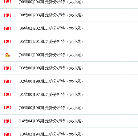
[00错00]204期.走势分析特（大小尾），
[00错00]203期.走势分析特（大小尾），
[06错02]202期.走势分析特（大小尾），
[05错01]201期.走势分析特（大小尾），
[04错01]200期.走势分析特（大小尾），
[03错00]199期.走势分析特（大小尾），
[02错00]198期.走势分析特（大小尾），
[01错00]197期.走势分析特（大小尾），
[00错00]196期.走势分析特（大小尾），
[14错04]195期.走势分析特（大小尾），
[13错03]194期.走势分析特（大小尾），