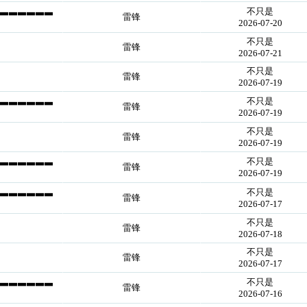
〗▃▃▃▃▃▃
不只是
雷锋
2026-07-20
不只是
雷锋
2026-07-21
不只是
雷锋
2026-07-19
〗▃▃▃▃▃▃
不只是
雷锋
2026-07-19
不只是
雷锋
2026-07-19
〗▃▃▃▃▃▃
不只是
雷锋
2026-07-19
〗▃▃▃▃▃▃
不只是
雷锋
2026-07-17
不只是
雷锋
2026-07-18
不只是
雷锋
2026-07-17
〗▃▃▃▃▃▃
不只是
雷锋
2026-07-16