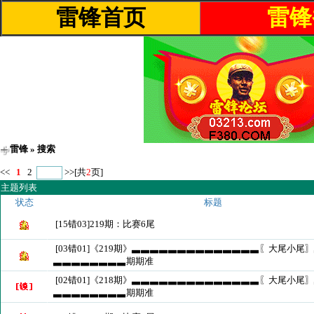
雷锋首页
雷锋
雷锋
» 搜索
<<
1
2
>>
[共
2
页]
主题列表
状态
标题
[15错03]219期：比赛6尾
[03错01]《219期》▃▃▃▃▃▃▃▃▃▃▃▃▃▃〖大尾小尾
▃▃▃▃▃▃▃▃期期准
[02错01]《218期》▃▃▃▃▃▃▃▃▃▃▃▃▃▃〖大尾小尾
▃▃▃▃▃▃▃▃期期准