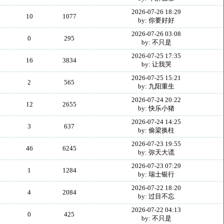
2026-07-26 18:29
10
1077
by: 你要好好
2026-07-26 03:08
0
295
by: 不只是
2026-07-25 17:35
16
3834
by: 让我哭
2026-07-25 15:21
2
565
by: 九阳重生
2026-07-24 20:22
12
2655
by: 快乐小猪
2026-07-24 14:25
3
637
by: 偷梁换柱
2026-07-23 19:55
46
6245
by: 弥天大谎
2026-07-23 07:29
1
1284
by: 瑞士银行
2026-07-22 18:20
4
2084
by: 过目不忘
2026-07-22 04:13
0
425
by: 不只是