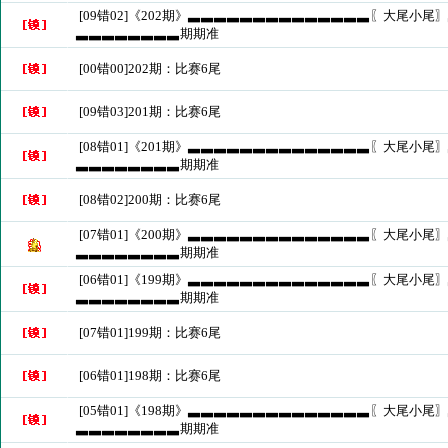
[09错02]《202期》▃▃▃▃▃▃▃▃▃▃▃▃▃▃〖大尾小尾
▃▃▃▃▃▃▃▃期期准
[00错00]202期：比赛6尾
[09错03]201期：比赛6尾
[08错01]《201期》▃▃▃▃▃▃▃▃▃▃▃▃▃▃〖大尾小尾
▃▃▃▃▃▃▃▃期期准
[08错02]200期：比赛6尾
[07错01]《200期》▃▃▃▃▃▃▃▃▃▃▃▃▃▃〖大尾小尾
▃▃▃▃▃▃▃▃期期准
[06错01]《199期》▃▃▃▃▃▃▃▃▃▃▃▃▃▃〖大尾小尾
▃▃▃▃▃▃▃▃期期准
[07错01]199期：比赛6尾
[06错01]198期：比赛6尾
[05错01]《198期》▃▃▃▃▃▃▃▃▃▃▃▃▃▃〖大尾小尾
▃▃▃▃▃▃▃▃期期准