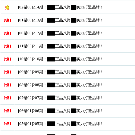
[02错00]214期：███正品八肖██实力打造品牌！
[01错00]213期：███正品八肖██实力打造品牌！
[00错00]212期：███正品八肖██实力打造品牌！
[11错03]211期：███正品八肖██实力打造品牌！
[10错03]210期：███正品八肖██实力打造品牌！
[09错03]209期：███正品八肖██实力打造品牌！
[08错02]208期：███正品八肖██实力打造品牌！
[07错02]207期：███正品八肖██实力打造品牌！
[06错01]206期：███正品八肖██实力打造品牌！
[05错01]205期：███正品八肖██实力打造品牌！