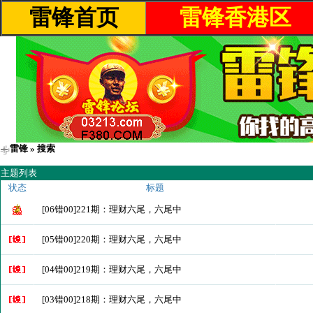
雷锋首页
雷锋香港区
雷锋
» 搜索
主题列表
状态
标题
[06错00]221期：理财六尾，六尾中
[05错00]220期：理财六尾，六尾中
[04错00]219期：理财六尾，六尾中
[03错00]218期：理财六尾，六尾中