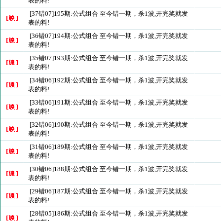
表的料!
[37错07]195期:公式组合 至今错一期，杀1波,开完奖就发
表的料!
[36错07]194期:公式组合 至今错一期，杀1波,开完奖就发
表的料!
[35错07]193期:公式组合 至今错一期，杀1波,开完奖就发
表的料!
[34错06]192期:公式组合 至今错一期，杀1波,开完奖就发
表的料!
[33错06]191期:公式组合 至今错一期，杀1波,开完奖就发
表的料!
[32错06]190期:公式组合 至今错一期，杀1波,开完奖就发
表的料!
[31错06]189期:公式组合 至今错一期，杀1波,开完奖就发
表的料!
[30错06]188期:公式组合 至今错一期，杀1波,开完奖就发
表的料!
[29错06]187期:公式组合 至今错一期，杀1波,开完奖就发
表的料!
[28错05]186期:公式组合 至今错一期，杀1波,开完奖就发