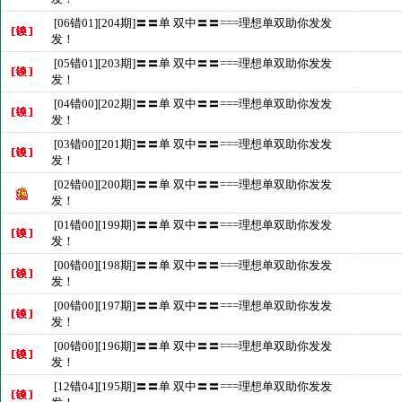
[06错01][204期]〓〓单 双中〓〓===理想单双助你发发
发！
[05错01][203期]〓〓单 双中〓〓===理想单双助你发发
发！
[04错00][202期]〓〓单 双中〓〓===理想单双助你发发
发！
[03错00][201期]〓〓单 双中〓〓===理想单双助你发发
发！
[02错00][200期]〓〓单 双中〓〓===理想单双助你发发
发！
[01错00][199期]〓〓单 双中〓〓===理想单双助你发发
发！
[00错00][198期]〓〓单 双中〓〓===理想单双助你发发
发！
[00错00][197期]〓〓单 双中〓〓===理想单双助你发发
发！
[00错00][196期]〓〓单 双中〓〓===理想单双助你发发
发！
[12错04][195期]〓〓单 双中〓〓===理想单双助你发发