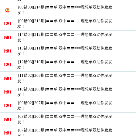
[00错00][214期]〓〓单 双中〓〓===理想单双助你发发
发！
[00错00][213期]〓〓单 双中〓〓===理想单双助你发发
发！
[14错04][212期]〓〓单 双中〓〓===理想单双助你发发
发！
[13错03][211期]〓〓单 双中〓〓===理想单双助你发发
发！
[12错03][210期]〓〓单 双中〓〓===理想单双助你发发
发！
[11错02][209期]〓〓单 双中〓〓===理想单双助你发发
发！
[10错02][208期]〓〓单 双中〓〓===理想单双助你发发
发！
[09错02][207期]〓〓单 双中〓〓===理想单双助你发发
发！
[08错01][206期]〓〓单 双中〓〓===理想单双助你发发
发！
[07错01][205期]〓〓单 双中〓〓===理想单双助你发发
发！