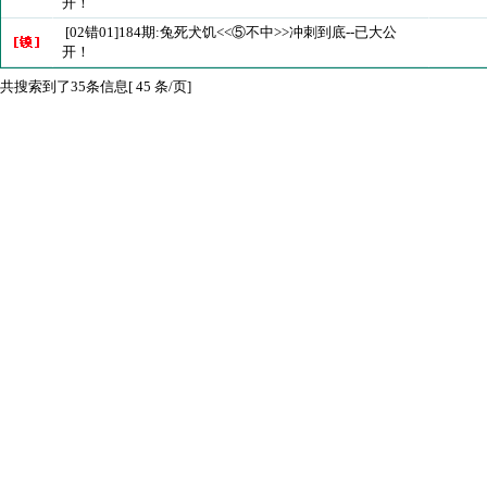
开！
[02错01]184期:兔死犬饥<<⑤不中>>冲刺到底--已大公
开！
共搜索到了35条信息[ 45 条/页]