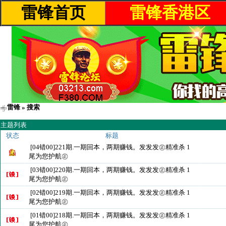
雷锋首页
雷锋香港区
雷锋
» 搜索
主题列表
状态
标题
[04错00]221期.一期回本，两期赚钱。发发发㊣精准杀 1
尾为您护航㊣
[03错00]220期.一期回本，两期赚钱。发发发㊣精准杀 1
尾为您护航㊣
[02错00]219期.一期回本，两期赚钱。发发发㊣精准杀 1
尾为您护航㊣
[01错00]218期.一期回本，两期赚钱。发发发㊣精准杀 1
尾为您护航㊣