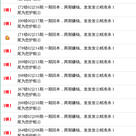
[72错02]216期.一期回本，两期赚钱。发发发㊣精准杀 1
尾为您护航㊣
[00错00]217期.一期回本，两期赚钱。发发发㊣精准杀 1
尾为您护航㊣
[71错02]215期.一期回本，两期赚钱。发发发㊣精准杀 1
尾为您护航㊣
[70错02]214期.一期回本，两期赚钱。发发发㊣精准杀 1
尾为您护航㊣
[69错02]213期.一期回本，两期赚钱。发发发㊣精准杀 1
尾为您护航㊣
[68错02]212期.一期回本，两期赚钱。发发发㊣精准杀 1
尾为您护航㊣
[67错02]211期.一期回本，两期赚钱。发发发㊣精准杀 1
尾为您护航㊣
[66错02]210期.一期回本，两期赚钱。发发发㊣精准杀 1
尾为您护航㊣
[65错02]209期.一期回本，两期赚钱。发发发㊣精准杀 1
尾为您护航㊣
[64错02]208期.一期回本，两期赚钱。发发发㊣精准杀 1
尾为您护航㊣