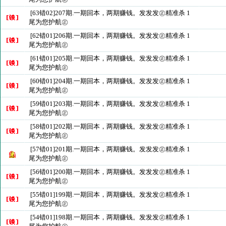
[63错02]207期.一期回本，两期赚钱。发发发㊣精准杀 1
尾为您护航㊣
[62错01]206期.一期回本，两期赚钱。发发发㊣精准杀 1
尾为您护航㊣
[61错01]205期.一期回本，两期赚钱。发发发㊣精准杀 1
尾为您护航㊣
[60错01]204期.一期回本，两期赚钱。发发发㊣精准杀 1
尾为您护航㊣
[59错01]203期.一期回本，两期赚钱。发发发㊣精准杀 1
尾为您护航㊣
[58错01]202期.一期回本，两期赚钱。发发发㊣精准杀 1
尾为您护航㊣
[57错01]201期.一期回本，两期赚钱。发发发㊣精准杀 1
尾为您护航㊣
[56错01]200期.一期回本，两期赚钱。发发发㊣精准杀 1
尾为您护航㊣
[55错01]199期.一期回本，两期赚钱。发发发㊣精准杀 1
尾为您护航㊣
[54错01]198期.一期回本，两期赚钱。发发发㊣精准杀 1