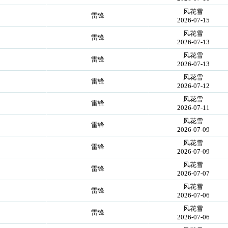
风花雪
雷锋
2026-07-15
风花雪
雷锋
2026-07-13
风花雪
雷锋
2026-07-13
风花雪
雷锋
2026-07-12
风花雪
雷锋
2026-07-11
风花雪
雷锋
2026-07-09
风花雪
雷锋
2026-07-09
风花雪
雷锋
2026-07-07
风花雪
雷锋
2026-07-06
风花雪
雷锋
2026-07-06