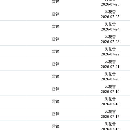
雷锋
2026-07-25
风花雪
雷锋
2026-07-25
风花雪
雷锋
2026-07-24
风花雪
雷锋
2026-07-23
风花雪
雷锋
2026-07-22
风花雪
雷锋
2026-07-21
风花雪
雷锋
2026-07-20
风花雪
雷锋
2026-07-19
风花雪
雷锋
2026-07-18
风花雪
雷锋
2026-07-17
风花雪
雷锋
2026-07-16