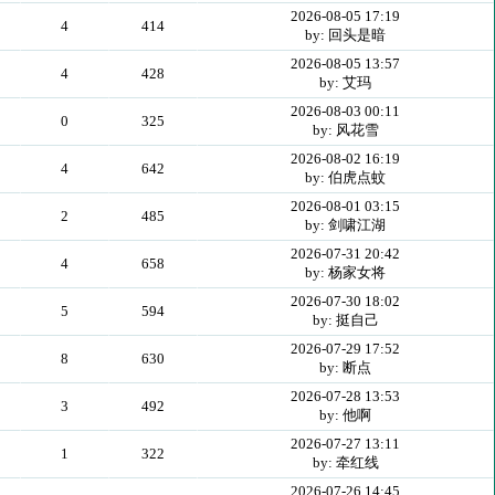
2026-08-05 17:19
4
414
by: 回头是暗
2026-08-05 13:57
4
428
by: 艾玛
2026-08-03 00:11
0
325
by: 风花雪
2026-08-02 16:19
4
642
by: 伯虎点蚊
2026-08-01 03:15
2
485
by: 剑啸江湖
2026-07-31 20:42
4
658
by: 杨家女将
2026-07-30 18:02
5
594
by: 挺自己
2026-07-29 17:52
8
630
by: 断点
2026-07-28 13:53
3
492
by: 他啊
2026-07-27 13:11
1
322
by: 牵红线
2026-07-26 14:45