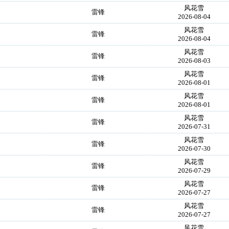
风花雪
雷锋
2026-08-04
风花雪
雷锋
2026-08-04
风花雪
雷锋
2026-08-03
风花雪
雷锋
2026-08-01
风花雪
雷锋
2026-08-01
风花雪
雷锋
2026-07-31
风花雪
雷锋
2026-07-30
风花雪
雷锋
2026-07-29
风花雪
雷锋
2026-07-27
风花雪
雷锋
2026-07-27
风花雪