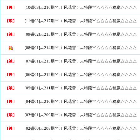
[10错03]︽216期︾.﹝风花雪﹞︽特段︾△△△△稳赢△△△△
[11错03]︽217期︾.﹝风花雪﹞︽特段︾△△△△稳赢△△△△
[09错02]︽215期︾.﹝风花雪﹞︽特段︾△△△△稳赢△△△△
[08错01]︽214期︾.﹝风花雪﹞︽特段︾△△△△稳赢△△△△
[07错01]︽213期︾.﹝风花雪﹞︽特段︾△△△△稳赢△△△△
[06错01]︽212期︾.﹝风花雪﹞︽特段︾△△△△稳赢△△△△
[05错01]︽211期︾.﹝风花雪﹞︽特段︾△△△△稳赢△△△△
[04错01]︽210期︾.﹝风花雪﹞︽特段︾△△△△稳赢△△△△
[03错01]︽209期︾.﹝风花雪﹞︽特段︾△△△△稳赢△△△△
[02错00]︽208期︾.﹝风花雪﹞︽特段︾△△△△稳赢△△△△