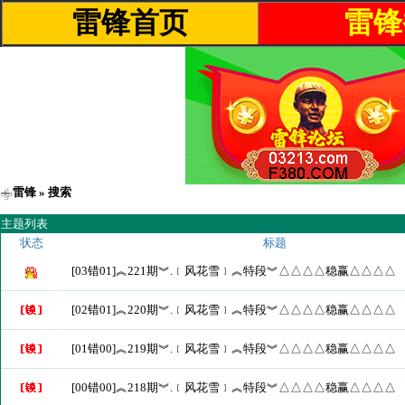
雷锋首页
雷锋
雷锋
» 搜索
主题列表
状态
标题
[03错01]︽221期︾.﹝风花雪﹞︽特段︾△△△△稳赢△△△△
[02错01]︽220期︾.﹝风花雪﹞︽特段︾△△△△稳赢△△△△
[01错00]︽219期︾.﹝风花雪﹞︽特段︾△△△△稳赢△△△△
[00错00]︽218期︾.﹝风花雪﹞︽特段︾△△△△稳赢△△△△