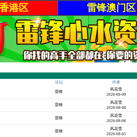
香港区
雷锋澳门区
论坛
作者
风花雪
雷锋
2026-08-09
风花雪
雷锋
2026-08-08
风花雪
雷锋
2026-08-06
风花雪
雷锋
2026-08-05