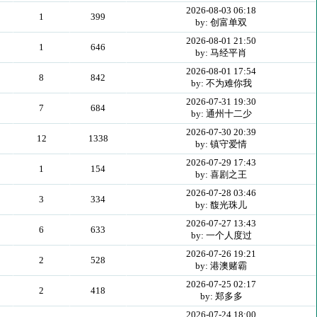
2026-08-03 06:18
1
399
by: 创富单双
2026-08-01 21:50
1
646
by: 马经平肖
2026-08-01 17:54
8
842
by: 不为难你我
2026-07-31 19:30
7
684
by: 通州十二少
2026-07-30 20:39
12
1338
by: 镇守爱情
2026-07-29 17:43
1
154
by: 喜剧之王
2026-07-28 03:46
3
334
by: 馥光珠儿
2026-07-27 13:43
6
633
by: 一个人度过
2026-07-26 19:21
2
528
by: 港澳赌霸
2026-07-25 02:17
2
418
by: 郑多多
2026-07-24 18:00