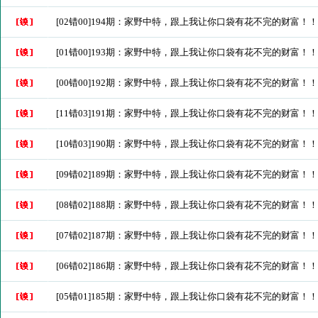
[02错00]194期：家野中特，跟上我让你口袋有花不完的财富！！
[01错00]193期：家野中特，跟上我让你口袋有花不完的财富！！
[00错00]192期：家野中特，跟上我让你口袋有花不完的财富！！
[11错03]191期：家野中特，跟上我让你口袋有花不完的财富！！
[10错03]190期：家野中特，跟上我让你口袋有花不完的财富！！
[09错02]189期：家野中特，跟上我让你口袋有花不完的财富！！
[08错02]188期：家野中特，跟上我让你口袋有花不完的财富！！
[07错02]187期：家野中特，跟上我让你口袋有花不完的财富！！
[06错02]186期：家野中特，跟上我让你口袋有花不完的财富！！
[05错01]185期：家野中特，跟上我让你口袋有花不完的财富！！