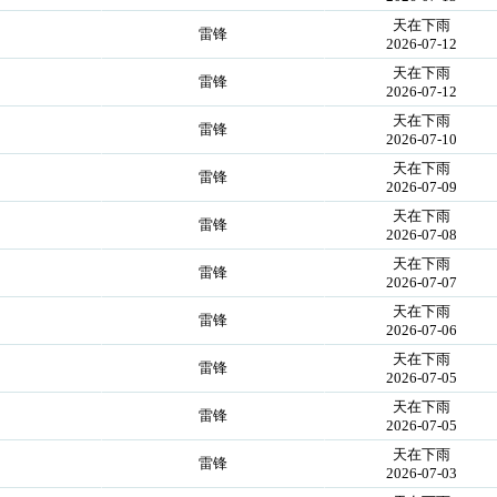
天在下雨
雷锋
2026-07-12
天在下雨
雷锋
2026-07-12
天在下雨
雷锋
2026-07-10
天在下雨
雷锋
2026-07-09
天在下雨
雷锋
2026-07-08
天在下雨
雷锋
2026-07-07
天在下雨
雷锋
2026-07-06
天在下雨
雷锋
2026-07-05
天在下雨
雷锋
2026-07-05
天在下雨
雷锋
2026-07-03