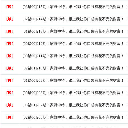
[03错00]215期：家野中特，跟上我让你口袋有花不完的财富！！
[02错00]214期：家野中特，跟上我让你口袋有花不完的财富！！
[01错00]213期：家野中特，跟上我让你口袋有花不完的财富！！
[00错00]212期：家野中特，跟上我让你口袋有花不完的财富！！
[00错00]211期：家野中特，跟上我让你口袋有花不完的财富！！
[02错01]210期：家野中特，跟上我让你口袋有花不完的财富！！
[01错00]209期：家野中特，跟上我让你口袋有花不完的财富！！
[00错00]208期：家野中特，跟上我让你口袋有花不完的财富！！
[03错01]207期：家野中特，跟上我让你口袋有花不完的财富！！
[02错00]206期：家野中特，跟上我让你口袋有花不完的财富！！