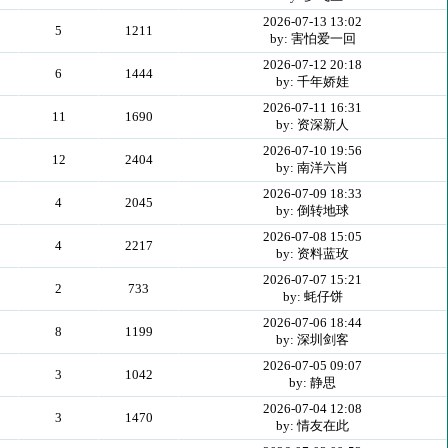
2026-07-13 13:02
5
1211
by: 害怕爱一回
2026-07-12 20:18
6
1444
by: 千年娇娃
2026-07-11 16:31
11
1690
by: 资深新人
2026-07-10 19:56
12
2404
by: 南洋六肖
2026-07-09 18:33
4
2045
by: 倒转地球
2026-07-08 15:05
4
2217
by: 资料蓝玫
2026-07-07 15:21
2
733
by: 蚝仔饼
2026-07-06 18:44
8
1199
by: 深圳剑客
2026-07-05 09:07
3
1042
by: 静思
2026-07-04 12:08
3
1470
by: 情友在此