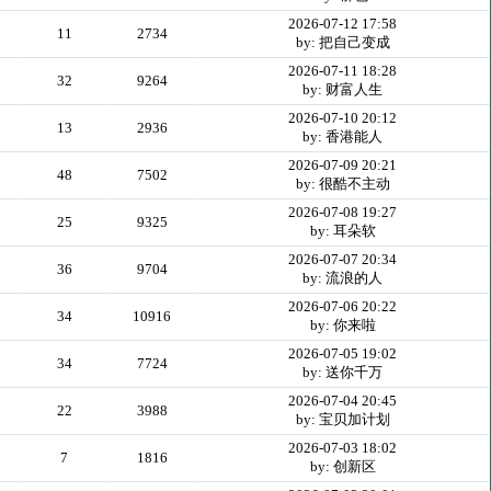
2026-07-12 17:58
11
2734
by: 把自己变成
2026-07-11 18:28
32
9264
by: 财富人生
2026-07-10 20:12
13
2936
by: 香港能人
2026-07-09 20:21
48
7502
by: 很酷不主动
2026-07-08 19:27
25
9325
by: 耳朵软
2026-07-07 20:34
36
9704
by: 流浪的人
2026-07-06 20:22
34
10916
by: 你来啦
2026-07-05 19:02
34
7724
by: 送你千万
2026-07-04 20:45
22
3988
by: 宝贝加计划
2026-07-03 18:02
7
1816
by: 创新区