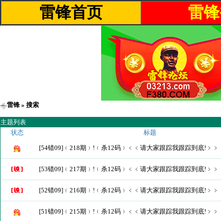
雷锋首页
雷锋
雷锋
» 搜索
主题列表
状态
标题
[54错09]﹙218期﹚!﹙杀12码﹚﹤﹤请大家跟踪我跟踪到底!﹥﹥
[53错09]﹙217期﹚!﹙杀12码﹚﹤﹤请大家跟踪我跟踪到底!﹥﹥
[52错09]﹙216期﹚!﹙杀12码﹚﹤﹤请大家跟踪我跟踪到底!﹥﹥
[51错09]﹙215期﹚!﹙杀12码﹚﹤﹤请大家跟踪我跟踪到底!﹥﹥