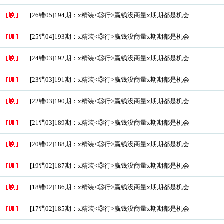
[26错05]194期：x精装<③行>赢钱没商量x期期都是机会
[25错04]193期：x精装<③行>赢钱没商量x期期都是机会
[24错03]192期：x精装<③行>赢钱没商量x期期都是机会
[23错03]191期：x精装<③行>赢钱没商量x期期都是机会
[22错03]190期：x精装<③行>赢钱没商量x期期都是机会
[21错03]189期：x精装<③行>赢钱没商量x期期都是机会
[20错02]188期：x精装<③行>赢钱没商量x期期都是机会
[19错02]187期：x精装<③行>赢钱没商量x期期都是机会
[18错02]186期：x精装<③行>赢钱没商量x期期都是机会
[17错02]185期：x精装<③行>赢钱没商量x期期都是机会