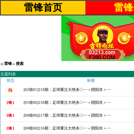
雷锋首页
雷锋
雷锋
» 搜索
主题列表
状态
标题
[02错01]219期：足球重注大绝杀◇┅＜阴阳肖＞┅
[01错00]218期：足球重注大绝杀◇┅＜阴阳肖＞┅
[00错00]217期：足球重注大绝杀◇┅＜阴阳肖＞┅
[00错00]216期：足球重注大绝杀◇┅＜阴阳肖＞┅