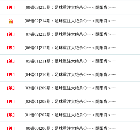
[09错03]215期：足球重注大绝杀◇┅＜阴阳肖＞┅
[08错02]214期：足球重注大绝杀◇┅＜阴阳肖＞┅
[07错02]213期：足球重注大绝杀◇┅＜阴阳肖＞┅
[06错01]212期：足球重注大绝杀◇┅＜阴阳肖＞┅
[05错01]211期：足球重注大绝杀◇┅＜阴阳肖＞┅
[04错01]210期：足球重注大绝杀◇┅＜阴阳肖＞┅
[03错01]209期：足球重注大绝杀◇┅＜阴阳肖＞┅
[02错01]208期：足球重注大绝杀◇┅＜阴阳肖＞┅
[01错00]207期：足球重注大绝杀◇┅＜阴阳肖＞┅
[00错00]206期：足球重注大绝杀◇┅＜阴阳肖＞┅