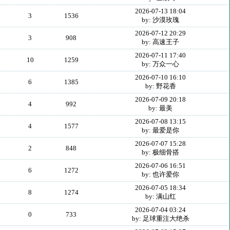
2026-07-13 18:04
3
1536
by: 沙漠玫瑰
2026-07-12 20:29
3
908
by: 高速王子
2026-07-11 17:40
10
1259
by: 万众一心
2026-07-10 16:10
6
1385
by: 野花香
2026-07-09 20:18
4
992
by: 最美
2026-07-08 13:15
4
1577
by: 最爱是你
2026-07-07 15:28
2
848
by: 极细骨搭
2026-07-06 16:51
6
1272
by: 也许爱你
2026-07-05 18:34
8
1274
by: 满山红
2026-07-04 03:24
0
733
by: 足球重注大绝杀