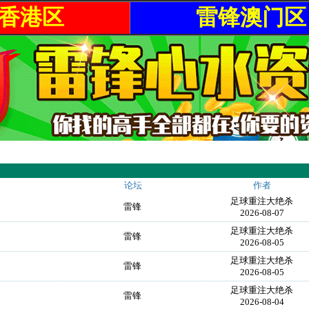
香港区
雷锋澳门区
论坛
作者
足球重注大绝杀
雷锋
2026-08-07
足球重注大绝杀
雷锋
2026-08-05
足球重注大绝杀
雷锋
2026-08-05
足球重注大绝杀
雷锋
2026-08-04