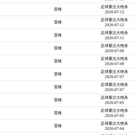
足球重注大绝杀
雷锋
2026-07-12
足球重注大绝杀
雷锋
2026-07-12
足球重注大绝杀
雷锋
2026-07-11
足球重注大绝杀
雷锋
2026-07-09
足球重注大绝杀
雷锋
2026-07-09
足球重注大绝杀
雷锋
2026-07-07
足球重注大绝杀
雷锋
2026-07-07
足球重注大绝杀
雷锋
2026-07-05
足球重注大绝杀
雷锋
2026-07-05
足球重注大绝杀
雷锋
2026-07-04