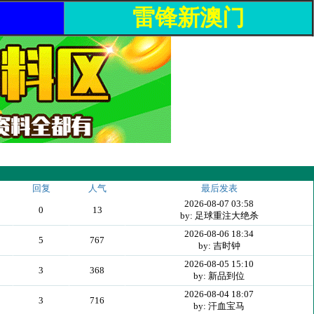
雷锋新澳门
回复
人气
最后发表
2026-08-07 03:58
0
13
by: 足球重注大绝杀
2026-08-06 18:34
5
767
by: 吉时钟
2026-08-05 15:10
3
368
by: 新品到位
2026-08-04 18:07
3
716
by: 汗血宝马