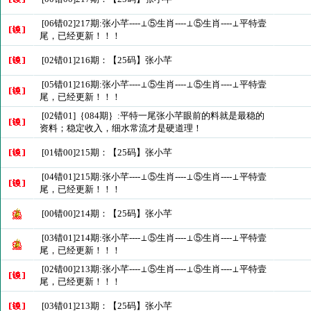
[06错02]217期:张小芊----⊥⑤生肖----⊥⑤生肖----⊥平特壹
尾，已经更新！！！
[02错01]216期：【25码】张小芊
[05错01]216期:张小芊----⊥⑤生肖----⊥⑤生肖----⊥平特壹
尾，已经更新！！！
[02错01]｛084期｝:平特一尾张小芊眼前的料就是最稳的
资料；稳定收入，细水常流才是硬道理！
[01错00]215期：【25码】张小芊
[04错01]215期:张小芊----⊥⑤生肖----⊥⑤生肖----⊥平特壹
尾，已经更新！！！
[00错00]214期：【25码】张小芊
[03错01]214期:张小芊----⊥⑤生肖----⊥⑤生肖----⊥平特壹
尾，已经更新！！！
[02错00]213期:张小芊----⊥⑤生肖----⊥⑤生肖----⊥平特壹
尾，已经更新！！！
[03错01]213期：【25码】张小芊