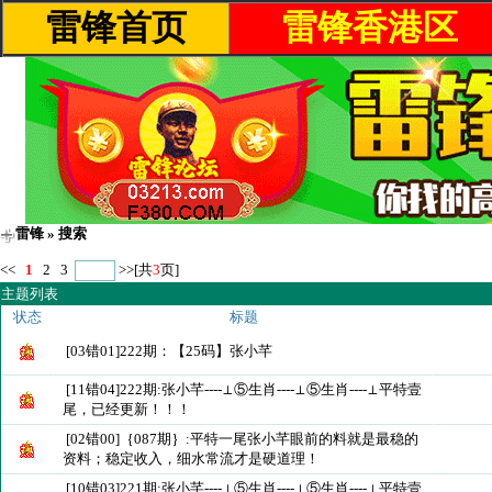
雷锋首页
雷锋香港区
雷锋
» 搜索
<<
1
2
3
>>
[共
3
页]
主题列表
状态
标题
[03错01]222期：【25码】张小芊
[11错04]222期:张小芊----⊥⑤生肖----⊥⑤生肖----⊥平特壹
尾，已经更新！！！
[02错00]｛087期｝:平特一尾张小芊眼前的料就是最稳的
资料；稳定收入，细水常流才是硬道理！
[10错03]221期:张小芊----⊥⑤生肖----⊥⑤生肖----⊥平特壹