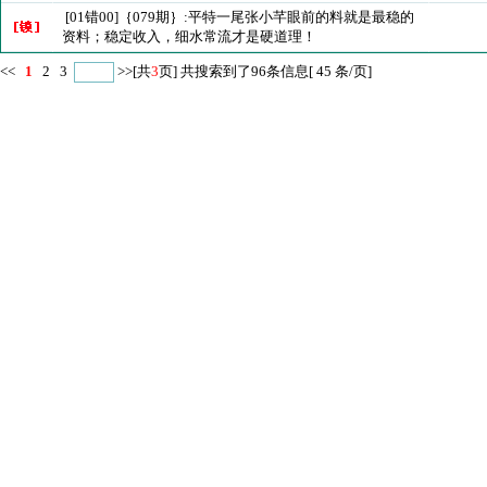
[01错00]｛079期｝:平特一尾张小芊眼前的料就是最稳的
资料；稳定收入，细水常流才是硬道理！
<<
1
2
3
>>
[共
3
页] 共搜索到了96条信息[ 45 条/页]