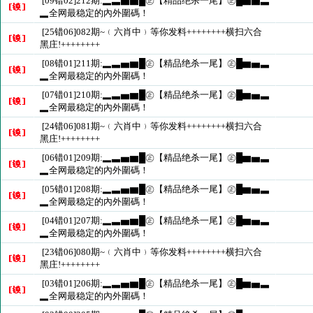
[09错02]212期:▂▃▅▆█㊣【精品绝杀一尾】㊣█▆▅▃
▂全网最稳定的內外圍碼！
[25错06]082期~﹙六肖中﹚等你发料++++++++横扫六合
黑庄!++++++++
[08错01]211期:▂▃▅▆█㊣【精品绝杀一尾】㊣█▆▅▃
▂全网最稳定的內外圍碼！
[07错01]210期:▂▃▅▆█㊣【精品绝杀一尾】㊣█▆▅▃
▂全网最稳定的內外圍碼！
[24错06]081期~﹙六肖中﹚等你发料++++++++横扫六合
黑庄!++++++++
[06错01]209期:▂▃▅▆█㊣【精品绝杀一尾】㊣█▆▅▃
▂全网最稳定的內外圍碼！
[05错01]208期:▂▃▅▆█㊣【精品绝杀一尾】㊣█▆▅▃
▂全网最稳定的內外圍碼！
[04错01]207期:▂▃▅▆█㊣【精品绝杀一尾】㊣█▆▅▃
▂全网最稳定的內外圍碼！
[23错06]080期~﹙六肖中﹚等你发料++++++++横扫六合
黑庄!++++++++
[03错01]206期:▂▃▅▆█㊣【精品绝杀一尾】㊣█▆▅▃
▂全网最稳定的內外圍碼！