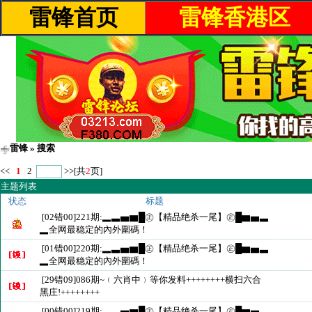
雷锋首页
雷锋香港区
雷锋
» 搜索
<<
1
2
>>
[共
2
页]
主题列表
状态
标题
[02错00]221期:▂▃▅▆█㊣【精品绝杀一尾】㊣█▆▅▃
▂全网最稳定的內外圍碼！
[01错00]220期:▂▃▅▆█㊣【精品绝杀一尾】㊣█▆▅▃
▂全网最稳定的內外圍碼！
[29错09]086期~﹙六肖中﹚等你发料++++++++横扫六合
黑庄!++++++++
[00错00]219期:▂▃▅▆█㊣【精品绝杀一尾】㊣█▆▅▃