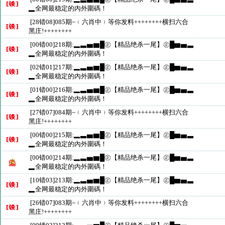
▂全网最稳定的內外圍碼！
[28错08]085期~﹙六肖中﹚等你发料++++++++横扫六合
黑庄!++++++++
[00错00]218期:▂▃▅▆█㊣【精品绝杀一尾】㊣█▆▅▃
▂全网最稳定的內外圍碼！
[02错01]217期:▂▃▅▆█㊣【精品绝杀一尾】㊣█▆▅▃
▂全网最稳定的內外圍碼！
[01错00]216期:▂▃▅▆█㊣【精品绝杀一尾】㊣█▆▅▃
▂全网最稳定的內外圍碼！
[27错07]084期~﹙六肖中﹚等你发料++++++++横扫六合
黑庄!++++++++
[00错00]215期:▂▃▅▆█㊣【精品绝杀一尾】㊣█▆▅▃
▂全网最稳定的內外圍碼！
[00错00]214期:▂▃▅▆█㊣【精品绝杀一尾】㊣█▆▅▃
▂全网最稳定的內外圍碼！
[10错03]213期:▂▃▅▆█㊣【精品绝杀一尾】㊣█▆▅▃
▂全网最稳定的內外圍碼！
[26错07]083期~﹙六肖中﹚等你发料++++++++横扫六合
黑庄!++++++++