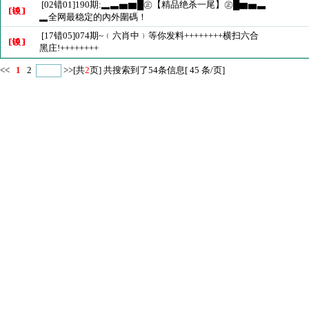
[02错01]190期:▂▃▅▆█㊣【精品绝杀一尾】㊣█▆▅▃
▂全网最稳定的內外圍碼！
[17错05]074期~﹙六肖中﹚等你发料++++++++横扫六合
黑庄!++++++++
<<
1
2
>>
[共
2
页] 共搜索到了54条信息[ 45 条/页]