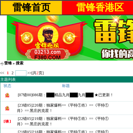
雷锋首页
雷锋香港区
雷锋
» 搜索
<<
1
2
>>
[共
2
页]
主题列表
状态
标题
[07错00]086期：███精品九肖███九肖███ ★已更新！
[23错05]220期：独家爆料==《平特①肖》==《平特①
肖》== 黑庄的克星！
[22错05]219期：独家爆料==《平特①肖》==《平特①
肖》== 黑庄的克星！
[21错05]218期：独家爆料==《平特①肖》==《平特①