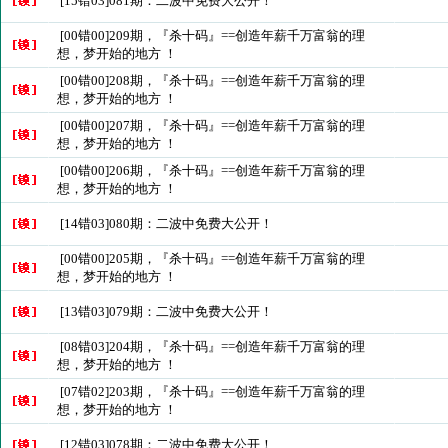
[15错03]081期：二波中免费大公开！
[00错00]209期，『杀十码』==创造年薪千万富翁的理
想，梦开始的地方 ！
[00错00]208期，『杀十码』==创造年薪千万富翁的理
想，梦开始的地方 ！
[00错00]207期，『杀十码』==创造年薪千万富翁的理
想，梦开始的地方 ！
[00错00]206期，『杀十码』==创造年薪千万富翁的理
想，梦开始的地方 ！
[14错03]080期：二波中免费大公开！
[00错00]205期，『杀十码』==创造年薪千万富翁的理
想，梦开始的地方 ！
[13错03]079期：二波中免费大公开！
[08错03]204期，『杀十码』==创造年薪千万富翁的理
想，梦开始的地方 ！
[07错02]203期，『杀十码』==创造年薪千万富翁的理
想，梦开始的地方 ！
[12错03]078期：二波中免费大公开！