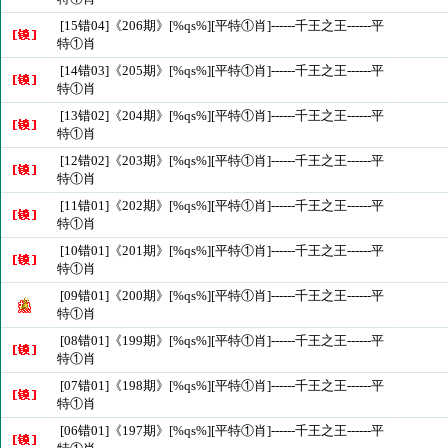
[15错04]《206期》[%qs%][平特①肖]------千王之王------平
特①肖
[14错03]《205期》[%qs%][平特①肖]------千王之王------平
特①肖
[13错02]《204期》[%qs%][平特①肖]------千王之王------平
特①肖
[12错02]《203期》[%qs%][平特①肖]------千王之王------平
特①肖
[11错01]《202期》[%qs%][平特①肖]------千王之王------平
特①肖
[10错01]《201期》[%qs%][平特①肖]------千王之王------平
特①肖
[09错01]《200期》[%qs%][平特①肖]------千王之王------平
特①肖
[08错01]《199期》[%qs%][平特①肖]------千王之王------平
特①肖
[07错01]《198期》[%qs%][平特①肖]------千王之王------平
特①肖
[06错01]《197期》[%qs%][平特①肖]------千王之王------平